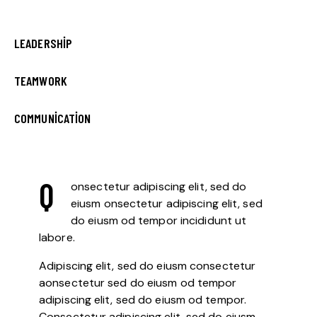
0%
LEADERSHIP
0%
TEAMWORK
8%
COMMUNICATION
Q
onsectetur adipiscing elit, sed do
eiusm onsectetur adipiscing elit, sed
do eiusm od tempor incididunt ut
labore.
Adipiscing elit, sed do eiusm consectetur
aonsectetur sed do eiusm od tempor
adipiscing elit, sed do eiusm od tempor.
Consectetur adipiscing elit, sed do eiusm