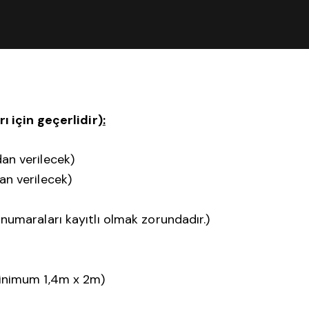
ı i
ç
in ge
ç
erlidir)
:
an verilecek)
n verilecek)
umaraları kayıtlı olmak zorundadır.)
inimum 1,4m x 2m)