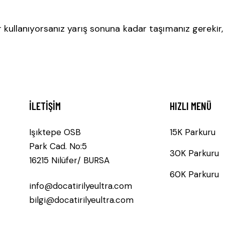
er kullanıyorsanız yarış sonuna kadar taşımanız gerekir,
İLETIŞIM
HIZLI MENÜ
Işıktepe OSB
15K Parkuru
Park Cad. No:5
30K Parkuru
16215 Nilüfer/ BURSA
60K Parkuru
info@docatirilyeultra.com
bilgi@docatirilyeultra.com