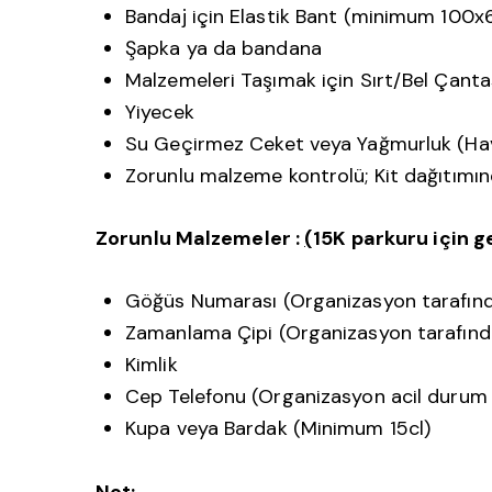
Bandaj için Elastik Bant (minimum 100
Şapka ya da bandana
Malzemeleri Taşımak için Sırt/Bel Çanta
Yiyecek
Su Geçirmez Ceket veya Yağmurluk (Hava 
Zorunlu malzeme kontrolü; Kit dağıtımınd
Zorunlu Malzemeler :
(
15K
parkuru i
ç
in g
Göğüs Numarası (Organizasyon tarafınd
Zamanlama Çipi (Organizasyon tarafında
Kimlik
Cep Telefonu (Organizasyon acil durum n
Kupa veya Bardak (Minimum 15cl)
Not: