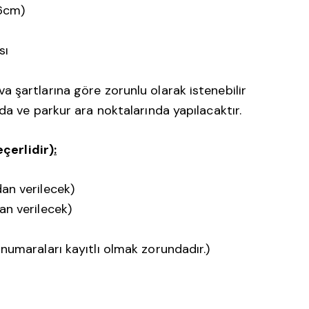
x6cm)
sı
şartlarına göre zorunlu olarak istenebilir
a ve parkur ara noktalarında yapılacaktır.
e
ç
erlidir)
:
an verilecek)
n verilecek)
umaraları kayıtlı olmak zorundadır.)