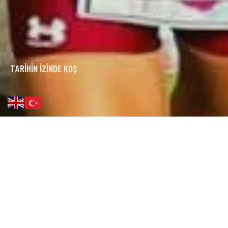
T
A
R
I
H
I
N
İ
Z
I
N
D
E
K
O
Ş
6 HAZIRAN 2026 CUMARTESİ