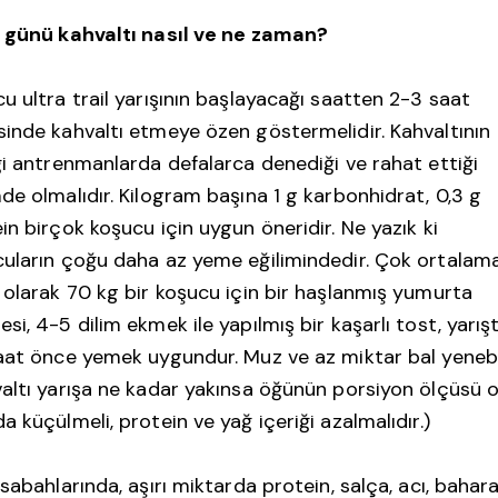
ş günü kahvaltı nasıl ve ne zaman?
u ultra trail yarışının başlayacağı saatten 2-3 saat
inde kahvaltı etmeye özen göstermelidir. Kahvaltının
ği antrenmanlarda defalarca denediği ve rahat ettiği
de olmalıdır. Kilogram başına 1 g karbonhidrat, 0,3 g
in birçok koşucu için uygun öneridir. Ne yazık ki
uların çoğu daha az yeme eğilimindedir. Çok ortalama
 olarak 70 kg bir koşucu için bir haşlanmış yumurta
si, 4-5 dilim ekmek ile yapılmış bir kaşarlı tost, yarış
aat önce yemek uygundur. Muz ve az miktar bal yenebil
altı yarışa ne kadar yakınsa öğünün porsiyon ölçüsü 
a küçülmeli, protein ve yağ içeriği azalmalıdır.)
 sabahlarında, aşırı miktarda protein, salça, acı, bahara