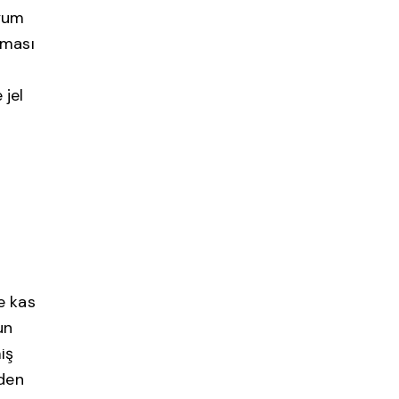
dyum
aması
 jel
e kas
un
iş
eden