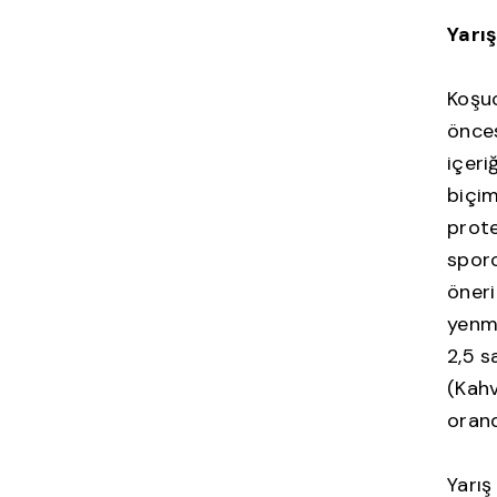
Yarı
Koşuc
önces
içeri
biçim
prote
sporc
öneri
yenme
2,5 s
(Kahv
orand
Yarış