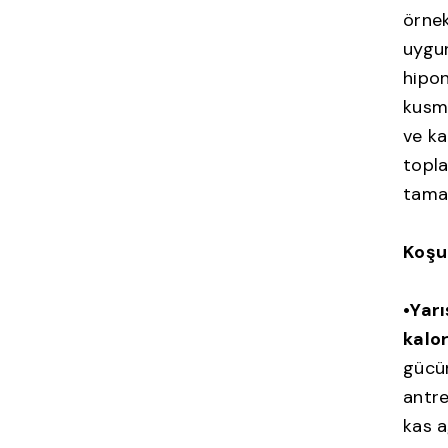
örnek
uygun
hipon
kusma
ve ka
topla
tama
Koşuc
•Yar
kalor
gücün
antr
kas a