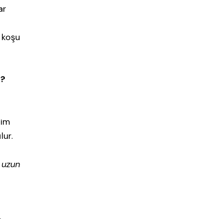
ar
 koşu
ı?
rim
lur.
 uzun