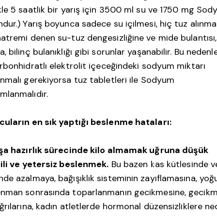
le 5 saatlik bir yarış için 3500 ml su ve 1750 mg So
dur.) Yarış boyunca sadece su içilmesi, hiç tuz alınm
atremi denen su-tuz dengesizliğine ve mide bulantısı,
, bilinç bulanıklığı gibi sorunlar yaşanabilir. Bu nedenle
rbonhidratlı elektrolit içeceğindeki sodyum miktarı
nmalı gerekiyorsa tuz tabletleri ile Sodyum
mlanmalıdır.
uların en sık yaptığı beslenme hataları:
ışa hazırlık sürecinde kilo almamak uğruna düşük
ili ve yetersiz beslenmek.
Bu bazen kas kütlesinde v
de azalmaya, bağışıklık sisteminin zayıflamasına, yoğ
enman sonrasında toparlanmanın gecikmesine, gecikm
ğrılarına, kadın atletlerde hormonal düzensizliklere n