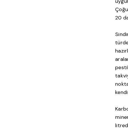
uygun
Çoğun
20 da
Sindi
türde
hazır
arala
pesti
takvi
nokta
kendi
Karbo
miner
litre