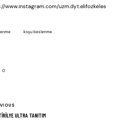
://www.instagram.com/uzm.dyt.elifozkeles
lenme
koşu beslenme
0
EVIOUS
TIRILYE ULTRA TANITIM