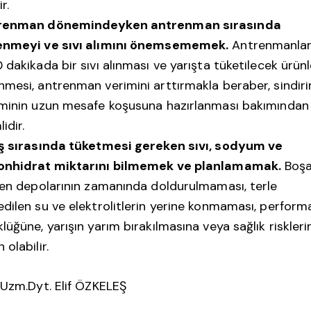
ir.
renman dönemindeyken antrenman sırasında
enmeyi ve sıvı alımını önemsememek.
Antrenmanla
 dakikada bir sıvı alınması ve yarışta tüketilecek ürünl
mesi, antrenman verimini arttırmakla beraber, sindir
minin uzun mesafe koşusuna hazırlanması bakımından
idir.
ış sırasında tüketmesi gereken sıvı, sodyum ve
onhidrat miktarını bilmemek ve planlamamak.
Boşa
jen depolarının zamanında doldurulmaması, terle
dilen su ve elektrolitlerin yerine konmaması, perform
lüğüne, yarışın yarım bırakılmasına veya sağlık riskleri
 olabilir.
Uzm.Dyt. Elif ÖZKELEŞ