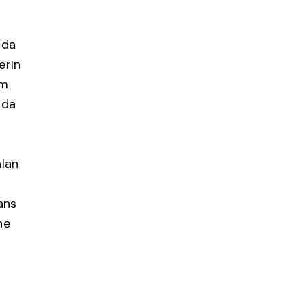
rda
erin
im
 da
lan
ans
ne