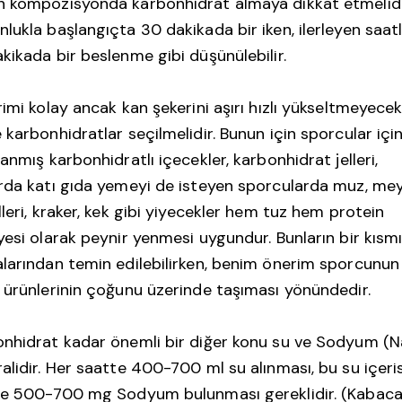
 kompozisyonda karbonhidrat almaya dikkat etmelidi
lukla başlangıçta 30 dakikada bir iken, ilerleyen saat
kikada bir beslenme gibi düşünülebilir.
rimi kolay ancak kan şekerini aşırı hızlı yükseltmeyece
 karbonhidratlar seçilmelidir. Bunun için sporcular içi
lanmış karbonhidratlı içecekler, karbonhidrat jelleri,
rda katı gıda yemeyi de isteyen sporcularda muz, me
lleri, kraker, kek gibi yiyecekler hem tuz hem protein
yesi olarak peynir yenmesi uygundur. Bunların bir kısm
larından temin edilebilirken, benim önerim sporcunun
 ürünlerinin çoğunu üzerinde taşıması yönündedir.
nhidrat kadar önemli bir diğer konu su ve Sodyum (N
alidir. Her saatte 400-700 ml su alınması, bu su içeri
de 500-700 mg Sodyum bulunması gereklidir. (Kabaca