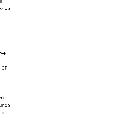
r.
lerde
k
n
yve
ı CP
a)
sinde
 bir