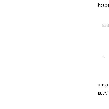
https
bes
PR
DOCA 