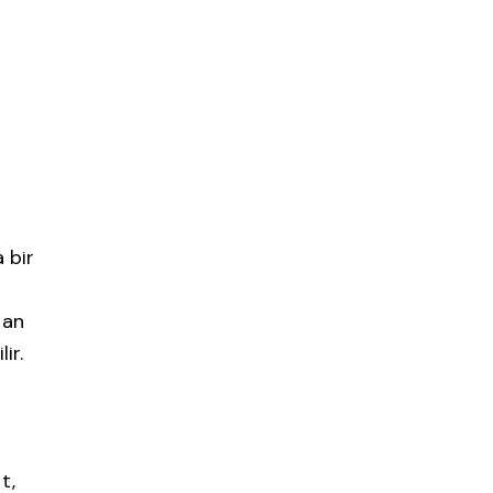
 bir
tan
ir.
o
t,