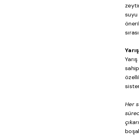
zeyti
suyu 
öneri
sıras
Yarış
Yarış
sahip
özell
siste
Her s
sürec
çıkarı
boşal