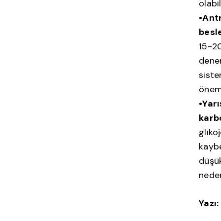
olabil
•Ant
besl
15-20
denen
siste
öneml
•Yar
karb
gliko
kaybe
düşük
neden
Yazı: