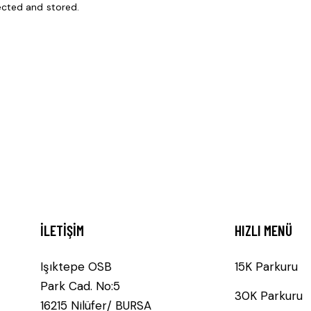
ected and stored
.
İLETIŞIM
HIZLI MENÜ
Işıktepe OSB
15K Parkuru
Park Cad. No:5
30K Parkuru
16215 Nilüfer/ BURSA