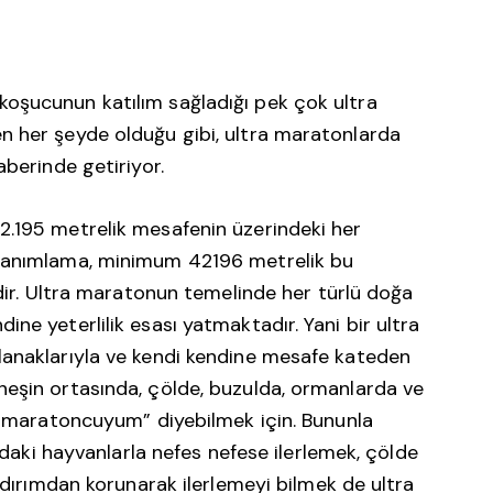
oşucunun katılım sağladığı pek çok ultra
n her şeyde olduğu gibi, ultra maratonlarda
aberinde getiriyor.
2.195 metrelik mesafenin üzerindeki her
 tanımlama, minimum 42196 metrelik bu
ldir. Ultra maratonun temelinde her türlü doğa
ne yeterlilik esası yatmaktadır. Yani bir ultra
lanaklarıyla ve kendi kendine mesafe kateden
eşin ortasında, çölde, buzulda, ormanlarda ve
ra maratoncuyum” diyebilmek için. Bununla
ğadaki hayvanlarla nefes nefese ilerlemek, çölde
ıldırımdan korunarak ilerlemeyi bilmek de ultra