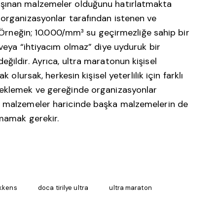
aşınan malzemeler olduğunu hatırlatmakta
 organizasyonlar tarafından istenen ve
r. Örneğin; 10.000/mm³ su geçirmezliğe sahip bir
 veya “ihtiyacım olmaz” diye uyduruk bir
ğildir. Ayrıca, ultra maratonun kişisel
 olursak, herkesin kişisel yeterlilik için farklı
 eklemek ve gereğinde organizasyonlar
u malzemeler haricinde başka malzemelerin de
tmamak gerekir.
kkens
doca tirilye ultra
ultra maraton