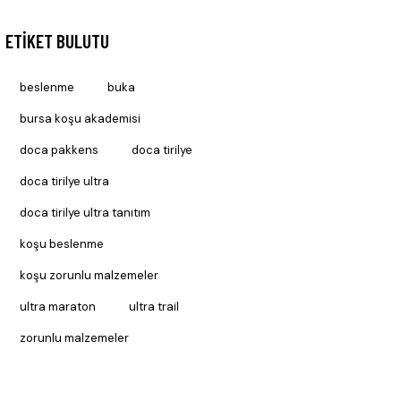
ETIKET BULUTU
beslenme
buka
bursa koşu akademisi
doca pakkens
doca tirilye
doca tirilye ultra
doca tirilye ultra tanıtım
koşu beslenme
koşu zorunlu malzemeler
ultra maraton
ultra trail
zorunlu malzemeler