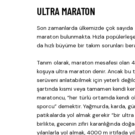
ULTRA MARATON
Son zamanlarda ülkemizde çok sayıda k
maraton bulunmakta. Hızla popülerleşe
da hızlı büyüme bir takım sorunları ber
Tanım olarak, maraton mesafesi olan 4
koşuya ultra maraton denir. Ancak bu
serüveni anlatabilmek için yeterli deği
şartında kısmi veya tamamen kendi kendi
maratoncu, “her türlü ortamda kendi o
sporcu” demektir. Yağmurda, karda, gün
patikalarda yol almak gerekir “bir ult
birlikte, gecenin zifiri karanlığında do
yılanlarla yol almak, 4000 m irtifada y