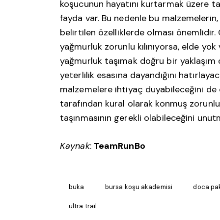
koşucunun hayatını kurtarmak üzere t
fayda var. Bu nedenle bu malzemelerin,
belirtilen özelliklerde olması önemlidi
yağmurluk zorunlu kılınıyorsa, elde yok
yağmurluk taşımak doğru bir yaklaşım de
yeterlilik esasına dayandığını hatırlayacak
malzemelere ihtiyaç duyabileceğini de
tarafından kural olarak konmuş zorunl
taşınmasının gerekli olabileceğini unu
Kaynak
:
TeamRunBo
buka
bursa koşu akademisi
doca pa
ultra trail