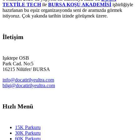
TEXTİLE TECH
ile
BURSA KOŞU AKADEMİSİ
işbirliğiyle
hazırlanan bu eşsiz organizasyonda seni de aramızda görmek
istiyoruz. Çok yakında tarihin izinde görüşmek üzere.
İletişim
Işıktepe OSB
Park Cad. No:5
16215 Nilüfer/ BURSA
info@docatirilyeultra.com
bilgi@docatirilyeultra.com
Hızlı Menü
15K Parkuru
30K Parkuru
60K Parkuru