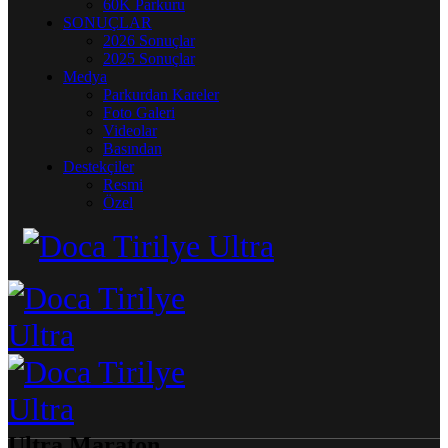
60K Parkuru
SONUÇLAR
2026 Sonuçlar
2025 Sonuçlar
Medya
Parkurdan Kareler
Foto Galeri
Videolar
Basından
Destekçiler
Resmi
Özel
Ultra Maraton