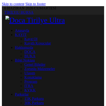
Skip to content
Skip to footer
6 HAZİRAN 2026 CUMARTESİ
TİRİLYE/ BURSA
Anasayfa
KAYIT
Kayıt Ol
Kayıtlı Koşucular
Hakkımızda
DOCA
BUKA
Bilgi Noktası
Genel Bilgiler
Zorunlu Malzemeler
Ulaşım
Konaklama
Program
ITRA
KVKK
Parkurlar
15K Parkuru
30K Parkuru