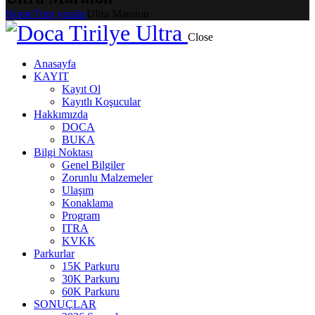
Home
Tüm yazılar
Ultra Maraton
Close
Anasayfa
KAYIT
Kayıt Ol
Kayıtlı Koşucular
Hakkımızda
DOCA
BUKA
Bilgi Noktası
Genel Bilgiler
Zorunlu Malzemeler
Ulaşım
Konaklama
Program
ITRA
KVKK
Parkurlar
15K Parkuru
30K Parkuru
60K Parkuru
SONUÇLAR