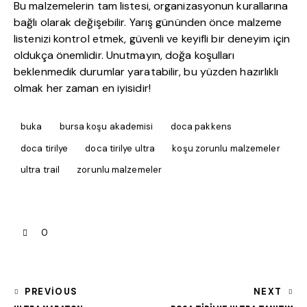
Bu malzemelerin tam listesi, organizasyonun kurallarına
bağlı olarak değişebilir. Yarış gününden önce malzeme
listenizi kontrol etmek, güvenli ve keyifli bir deneyim için
oldukça önemlidir. Unutmayın, doğa koşulları
beklenmedik durumlar yaratabilir, bu yüzden hazırlıklı
olmak her zaman en iyisidir!
buka
bursa koşu akademisi
doca pakkens
doca tirilye
doca tirilye ultra
koşu zorunlu malzemeler
ultra trail
zorunlu malzemeler
0
PREVIOUS
NEXT